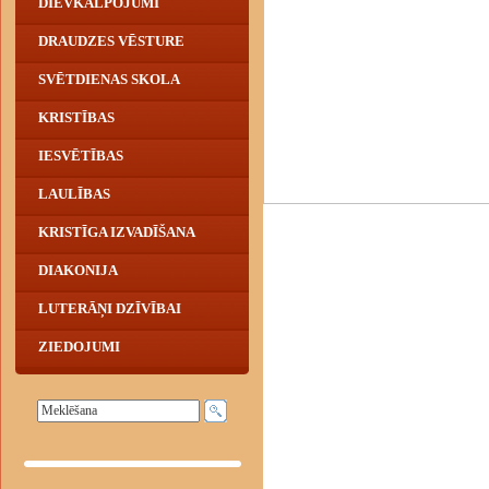
DIEVKALPOJUMI
DRAUDZES VĒSTURE
SVĒTDIENAS SKOLA
KRISTĪBAS
IESVĒTĪBAS
LAULĪBAS
KRISTĪGA IZVADĪŠANA
DIAKONIJA
LUTERĀŅI DZĪVĪBAI
ZIEDOJUMI