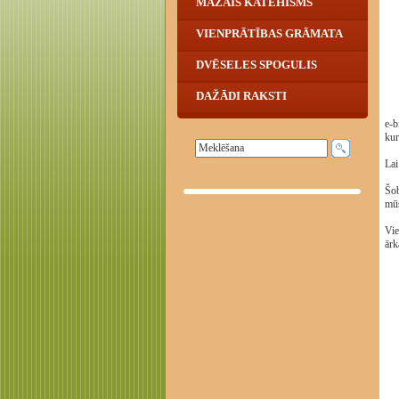
MAZAIS KATEHISMS
VIENPRĀTĪBAS GRĀMATA
DVĒSELES SPOGULIS
DAŽĀDI RAKSTI
e-b
kur
Lai
Šob
mūs
Vie
ārk