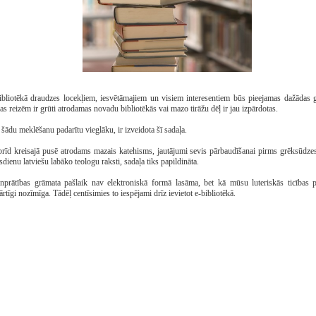
ibliotēkā draudzes locekļiem, iesvētāmajiem un visiem interesentiem būs pieejamas dažādas 
as reizēm ir grūti atrodamas novadu bibliotēkās vai mazo tirāžu dēļ ir jau izpārdotas.
 šādu meklēšanu padarītu vieglāku, ir izveidota šī sadaļa.
rīd kreisajā pusē atrodams mazais katehisms, jautājumi sevis pārbaudīšanai pirms grēksūdze
dienu latviešu labāko teologu raksti, sadaļa tiks papildināta.
nprātības grāmata pašlaik nav elektroniskā formā lasāma, bet kā mūsu luteriskās ticības 
ārtīgi nozīmīga. Tādēļ centīsimies to iespējami drīz ievietot e-bibliotēkā.