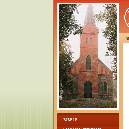
D
BĪBELE