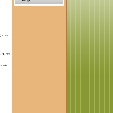
Draugi
grāmatas,
s un daži
pamats ir