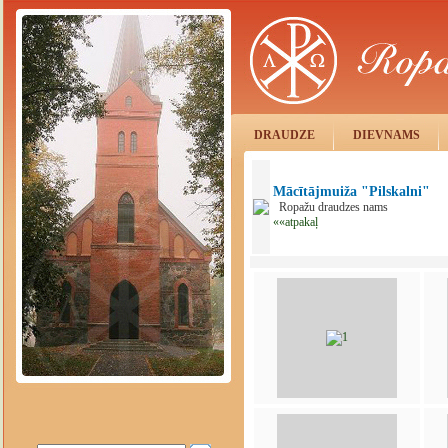
DRAUDZE
DIEVNAMS
Mācītājmuiža "Pilskalni"
Ropažu draudzes nams
««atpakaļ